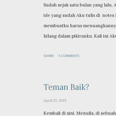
Sudah sejak satu bulan yang lalu, 
ide yang sudah Aku tulis di not
membuatku harus menuangkannya 
hilang dalam pikiranku. Kali ini 
seseorang. Apa yang membuat ses
SHARE
5 COMMENTS
hidupnya? Apakah seseorang denga
sukses? Apakah seseorang yang te
sukses? Atau apakah seseorang yan
Teman Baik?
dunia ini dapat dikatakan sukses?
tersendiri akan hal ini. Sukses d
April 23, 2019
benar-benar mengerti dan menget
Kembali di sini. Menulis, di sebu