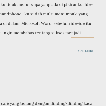
Aku tidak menulis apa yang ada di pikiranku. Ide-
es handphone -ku sudah mulai menumpuk, yang
di dalam Microsoft Word sebelum ide-ide itu
Aku ingin membahas tentang sukses menjadi
eorang dapat dikatakan sukses dalam
READ MORE
n jumlah aset yang besar dapat dikatakan
lah mempunyai istri dan anak dapat dikatakan
g telah mengelilingi setiap negara yang ada di
 Aku yakin semua orang memiliki definisi
alam hidup, bagiku, adalah ketika Aku dapat
ahui siapa Aku sebenarnya. Seseorang yang
ah café yang tenang dengan dinding-dinding kaca