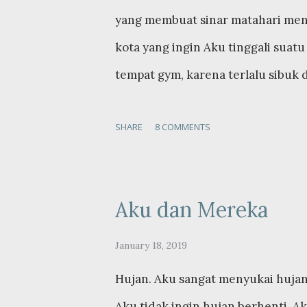
mampu mengendalikan emosi dalam
yang membuat sinar matahari menem
sukai untuk menghidupi dirinya, s
kota yang ingin Aku tinggali suatu
tempat gym, karena terlalu sibuk
adalah hari pemilihan presiden d
SHARE
8 COMMENTS
membuatku pulang ke kampung hala
ini Aku sangat ingin sekali pula
mengandung keponakan kedua ku, 
Aku dan Mereka
luar rumah seolah-olah diriku ad
bertemu dengan Mama, yang selal
January 18, 2019
bertemu dengannya ketika liburan 
Hujan. Aku sangat menyukai hujan,
seperti sudah lama Aku tidak be
Aku tidak ingin hujan berhenti. A