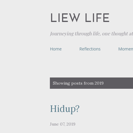
LIEW LIFE
Journeying through life, one thought at
Home
Reflections
Momen
P
Showing posts from 2019
o
s
Hidup?
t
June 07, 2019
s