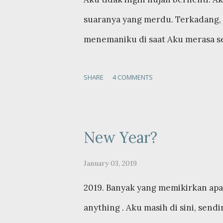
semakin lama semakin rumit, bukan
suaranya yang merdu. Terkadang, h
menemaniku di saat Aku merasa sepi
terkadang memiliki kesibukan di 
SHARE
4 COMMENTS
dinginnya latte favoritku, dengan
berbincang. Memandangi rintikan 
yang riang bermandikan hujan. A
New Year?
untuk menuliskan ide yang ada di
di depan tempatku tinggal. Untuk 
January 03, 2019
di dunia ini. Mengapa bisa terdap
2019. Banyak yang memikirkan apa 
sangat kecil, bahkan semut pun tid
anything . Aku masih di sini, send
bingung dan marah di saat itu. Aku.